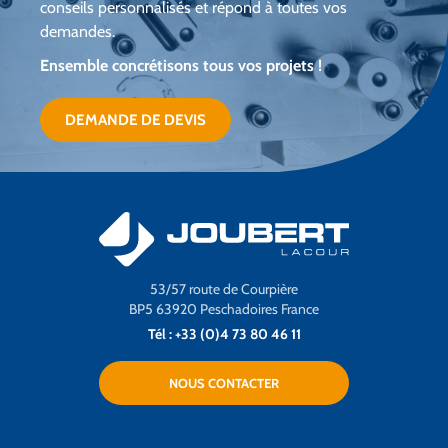
conseils personnalisés et répond à toutes vos
demandes.
Ensemble concrétisons tous vos projets !
DEMANDE DE DEVIS
53/57 route de Courpière
BP5 63920 Peschadoires France
Tél : +33 (0)4 73 80 46 11
NOUS CONTACTER